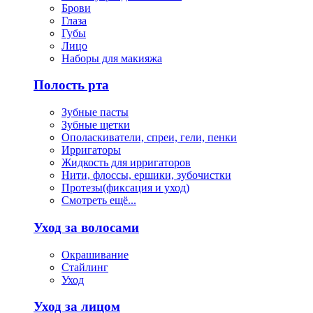
Брови
Глаза
Губы
Лицо
Наборы для макияжа
Полость рта
Зубные пасты
Зубные щетки
Ополаскиватели, спреи, гели, пенки
Ирригаторы
Жидкость для ирригаторов
Нити, флоссы, ершики, зубочистки
Протезы(фиксация и уход)
Смотреть ещё...
Уход за волосами
Окрашивание
Стайлинг
Уход
Уход за лицом