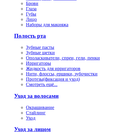
Брови
Глаза
Губы
Лицо
Наборы для макияжа
Полость рта
Зубные пасты
Зубные щетки
Ополаскиватели, спреи, гели, пенки
Ирригаторы
Жидкость для ирригаторов
Нити, флоссы, ершики, зубочистки
Протезы(фиксация и уход)
Смотреть ещё...
Уход за волосами
Окрашивание
Стайлинг
Уход
Уход за лицом