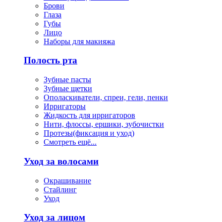
Брови
Глаза
Губы
Лицо
Наборы для макияжа
Полость рта
Зубные пасты
Зубные щетки
Ополаскиватели, спреи, гели, пенки
Ирригаторы
Жидкость для ирригаторов
Нити, флоссы, ершики, зубочистки
Протезы(фиксация и уход)
Смотреть ещё...
Уход за волосами
Окрашивание
Стайлинг
Уход
Уход за лицом