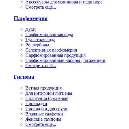
Аксессуары для маникюра и педикюра
Смотреть ещё...
Парфюмерия
Духи
Парфюмированная вода
Туалетная вода
Роллерболы
Селективная парфюмерия
Парфюмированная продукция
Парфюмированные наборы для женщин
Смотреть ещё...
Гигиена
Ватная продукция
Для интимной гигиены
Полотенца бумажные
Прокладки
Прокладки для груди
Влажные салфетки
Женские тампоны
Смотреть ещё...