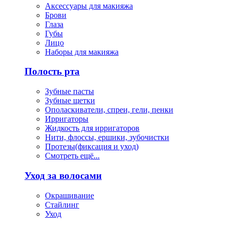
Аксессуары для макияжа
Брови
Глаза
Губы
Лицо
Наборы для макияжа
Полость рта
Зубные пасты
Зубные щетки
Ополаскиватели, спреи, гели, пенки
Ирригаторы
Жидкость для ирригаторов
Нити, флоссы, ершики, зубочистки
Протезы(фиксация и уход)
Смотреть ещё...
Уход за волосами
Окрашивание
Стайлинг
Уход