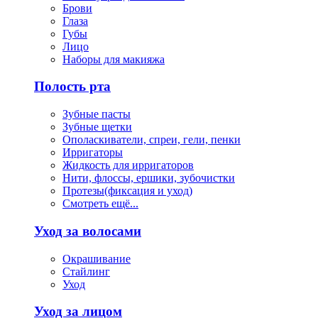
Брови
Глаза
Губы
Лицо
Наборы для макияжа
Полость рта
Зубные пасты
Зубные щетки
Ополаскиватели, спреи, гели, пенки
Ирригаторы
Жидкость для ирригаторов
Нити, флоссы, ершики, зубочистки
Протезы(фиксация и уход)
Смотреть ещё...
Уход за волосами
Окрашивание
Стайлинг
Уход
Уход за лицом