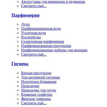
Аксессуары для маникюра и педикюра
Смотреть ещё...
Парфюмерия
Духи
Парфюмированная вода
Туалетная вода
Роллерболы
Селективная парфюмерия
Парфюмированная продукция
Парфюмированные наборы для женщин
Смотреть ещё...
Гигиена
Ватная продукция
Для интимной гигиены
Полотенца бумажные
Прокладки
Прокладки для груди
Влажные салфетки
Женские тампоны
Смотреть ещё...