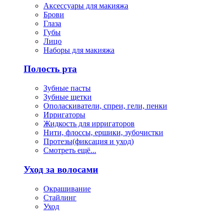
Аксессуары для макияжа
Брови
Глаза
Губы
Лицо
Наборы для макияжа
Полость рта
Зубные пасты
Зубные щетки
Ополаскиватели, спреи, гели, пенки
Ирригаторы
Жидкость для ирригаторов
Нити, флоссы, ершики, зубочистки
Протезы(фиксация и уход)
Смотреть ещё...
Уход за волосами
Окрашивание
Стайлинг
Уход