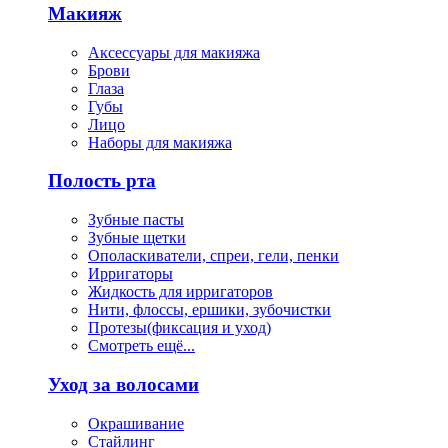
Макияж
Аксессуары для макияжа
Брови
Глаза
Губы
Лицо
Наборы для макияжа
Полость рта
Зубные пасты
Зубные щетки
Ополаскиватели, спреи, гели, пенки
Ирригаторы
Жидкость для ирригаторов
Нити, флоссы, ершики, зубочистки
Протезы(фиксация и уход)
Смотреть ещё...
Уход за волосами
Окрашивание
Стайлинг