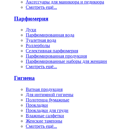
Аксессуары для маникюра и педикюра
Смотреть ещё...
Парфюмерия
Духи
Парфюмированная вода
Туалетная вода
Роллерболы
Селективная парфюмерия
Парфюмированная продукция
Парфюмированные наборы для женщин
Смотреть ещё...
Гигиена
Ватная продукция
Для интимной гигиены
Полотенца бумажные
Прокладки
Прокладки для груди
Влажные салфетки
Женские тампоны
Смотреть ещё...