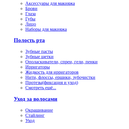
Аксессуары для макияжа
Брови
Глаза
Губы
Лицо
Наборы для макияжа
Полость рта
Зубные пасты
Зубные щетки
Ополаскиватели, спреи, гели, пенки
Ирригаторы
Жидкость для ирригаторов
Нити, флоссы, ершики, зубочистки
Протезы(фиксация и уход)
Смотреть ещё...
Уход за волосами
Окрашивание
Стайлинг
Уход