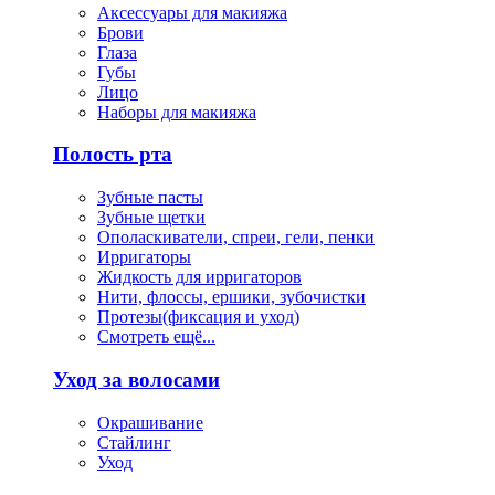
Аксессуары для макияжа
Брови
Глаза
Губы
Лицо
Наборы для макияжа
Полость рта
Зубные пасты
Зубные щетки
Ополаскиватели, спреи, гели, пенки
Ирригаторы
Жидкость для ирригаторов
Нити, флоссы, ершики, зубочистки
Протезы(фиксация и уход)
Смотреть ещё...
Уход за волосами
Окрашивание
Стайлинг
Уход