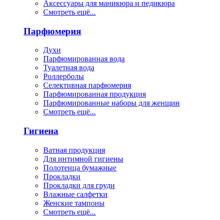
Аксессуары для маникюра и педикюра
Смотреть ещё...
Парфюмерия
Духи
Парфюмированная вода
Туалетная вода
Роллерболы
Селективная парфюмерия
Парфюмированная продукция
Парфюмированные наборы для женщин
Смотреть ещё...
Гигиена
Ватная продукция
Для интимной гигиены
Полотенца бумажные
Прокладки
Прокладки для груди
Влажные салфетки
Женские тампоны
Смотреть ещё...