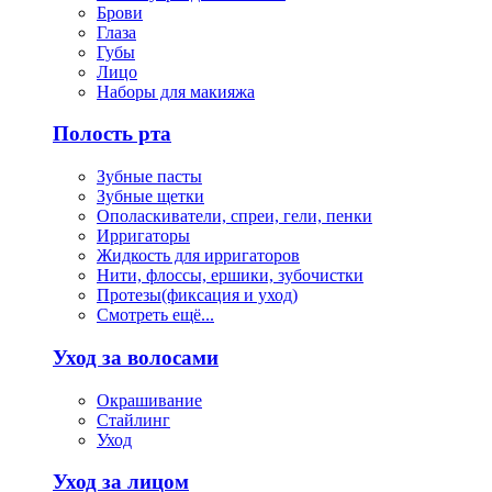
Брови
Глаза
Губы
Лицо
Наборы для макияжа
Полость рта
Зубные пасты
Зубные щетки
Ополаскиватели, спреи, гели, пенки
Ирригаторы
Жидкость для ирригаторов
Нити, флоссы, ершики, зубочистки
Протезы(фиксация и уход)
Смотреть ещё...
Уход за волосами
Окрашивание
Стайлинг
Уход
Уход за лицом