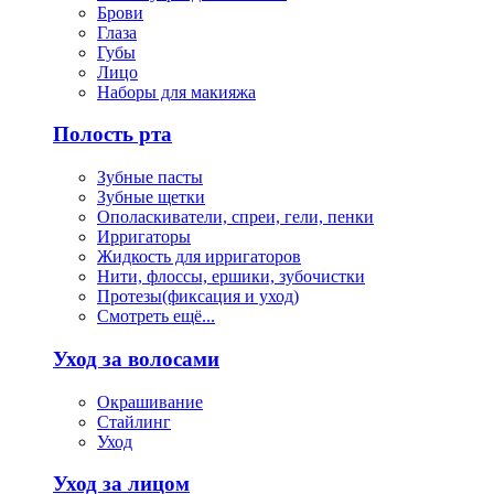
Брови
Глаза
Губы
Лицо
Наборы для макияжа
Полость рта
Зубные пасты
Зубные щетки
Ополаскиватели, спреи, гели, пенки
Ирригаторы
Жидкость для ирригаторов
Нити, флоссы, ершики, зубочистки
Протезы(фиксация и уход)
Смотреть ещё...
Уход за волосами
Окрашивание
Стайлинг
Уход
Уход за лицом