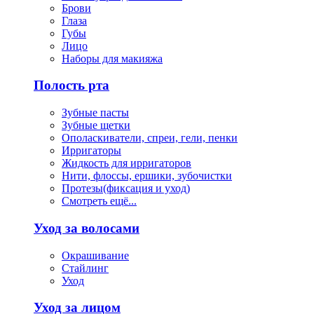
Брови
Глаза
Губы
Лицо
Наборы для макияжа
Полость рта
Зубные пасты
Зубные щетки
Ополаскиватели, спреи, гели, пенки
Ирригаторы
Жидкость для ирригаторов
Нити, флоссы, ершики, зубочистки
Протезы(фиксация и уход)
Смотреть ещё...
Уход за волосами
Окрашивание
Стайлинг
Уход
Уход за лицом