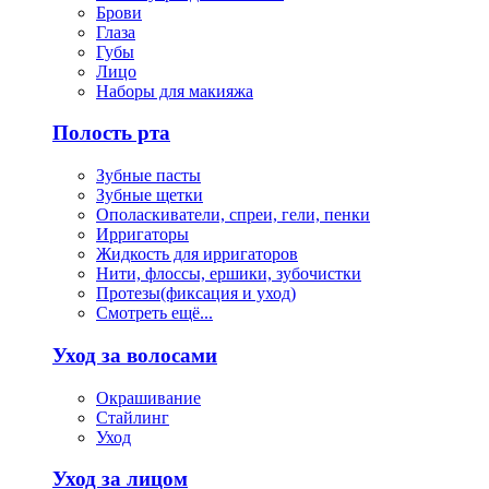
Брови
Глаза
Губы
Лицо
Наборы для макияжа
Полость рта
Зубные пасты
Зубные щетки
Ополаскиватели, спреи, гели, пенки
Ирригаторы
Жидкость для ирригаторов
Нити, флоссы, ершики, зубочистки
Протезы(фиксация и уход)
Смотреть ещё...
Уход за волосами
Окрашивание
Стайлинг
Уход
Уход за лицом