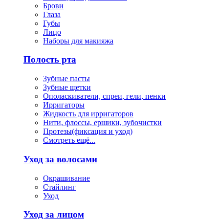
Брови
Глаза
Губы
Лицо
Наборы для макияжа
Полость рта
Зубные пасты
Зубные щетки
Ополаскиватели, спреи, гели, пенки
Ирригаторы
Жидкость для ирригаторов
Нити, флоссы, ершики, зубочистки
Протезы(фиксация и уход)
Смотреть ещё...
Уход за волосами
Окрашивание
Стайлинг
Уход
Уход за лицом