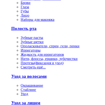
Брови
Глаза
Губы
Лицо
Наборы для макияжа
Полость рта
Зубные пасты
Зубные щетки
Ополаскиватели, спреи, гели, пенки
Ирригаторы
Жидкость для ирригаторов
Нити, флоссы, ершики, зубочистки
Протезы(фиксация и уход)
Смотреть ещё...
Уход за волосами
Окрашивание
Стайлинг
Уход
Уход за лицом