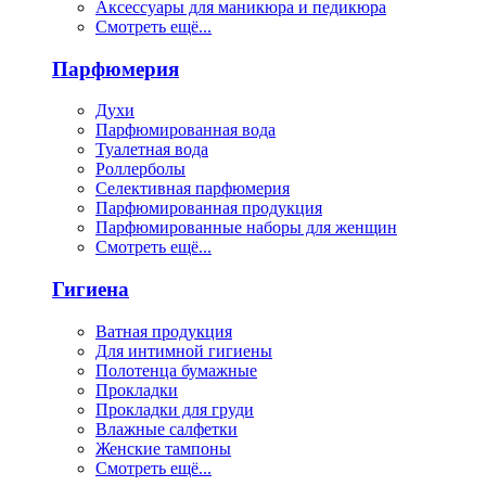
Аксессуары для маникюра и педикюра
Смотреть ещё...
Парфюмерия
Духи
Парфюмированная вода
Туалетная вода
Роллерболы
Селективная парфюмерия
Парфюмированная продукция
Парфюмированные наборы для женщин
Смотреть ещё...
Гигиена
Ватная продукция
Для интимной гигиены
Полотенца бумажные
Прокладки
Прокладки для груди
Влажные салфетки
Женские тампоны
Смотреть ещё...