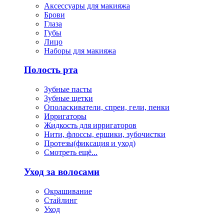
Аксессуары для макияжа
Брови
Глаза
Губы
Лицо
Наборы для макияжа
Полость рта
Зубные пасты
Зубные щетки
Ополаскиватели, спреи, гели, пенки
Ирригаторы
Жидкость для ирригаторов
Нити, флоссы, ершики, зубочистки
Протезы(фиксация и уход)
Смотреть ещё...
Уход за волосами
Окрашивание
Стайлинг
Уход