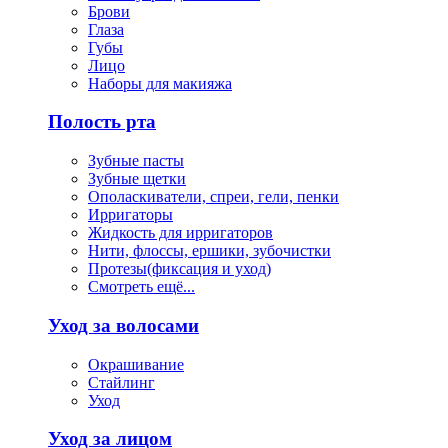
Брови
Глаза
Губы
Лицо
Наборы для макияжа
Полость рта
Зубные пасты
Зубные щетки
Ополаскиватели, спреи, гели, пенки
Ирригаторы
Жидкость для ирригаторов
Нити, флоссы, ершики, зубочистки
Протезы(фиксация и уход)
Смотреть ещё...
Уход за волосами
Окрашивание
Стайлинг
Уход
Уход за лицом