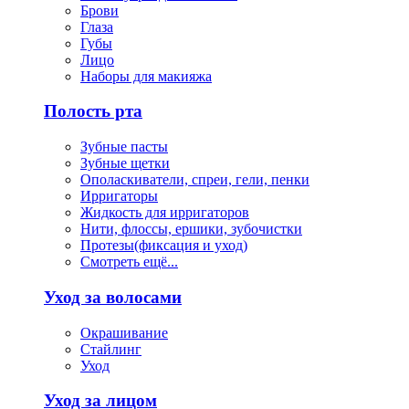
Брови
Глаза
Губы
Лицо
Наборы для макияжа
Полость рта
Зубные пасты
Зубные щетки
Ополаскиватели, спреи, гели, пенки
Ирригаторы
Жидкость для ирригаторов
Нити, флоссы, ершики, зубочистки
Протезы(фиксация и уход)
Смотреть ещё...
Уход за волосами
Окрашивание
Стайлинг
Уход
Уход за лицом