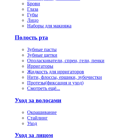
Брови
Глаза
Губы
Лицо
Наборы для макияжа
Полость рта
Зубные пасты
Зубные щетки
Ополаскиватели, спреи, гели, пенки
Ирригаторы
Жидкость для ирригаторов
Нити, флоссы, ершики, зубочистки
Протезы(фиксация и уход)
Смотреть ещё...
Уход за волосами
Окрашивание
Стайлинг
Уход
Уход за лицом