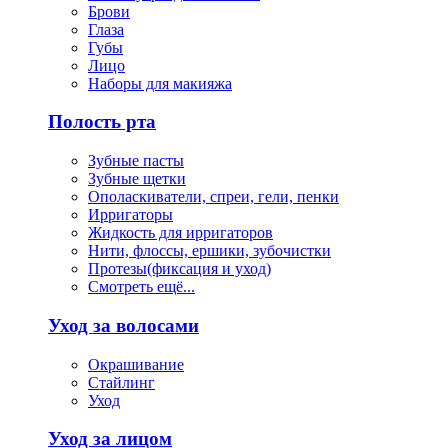
Брови
Глаза
Губы
Лицо
Наборы для макияжа
Полость рта
Зубные пасты
Зубные щетки
Ополаскиватели, спреи, гели, пенки
Ирригаторы
Жидкость для ирригаторов
Нити, флоссы, ершики, зубочистки
Протезы(фиксация и уход)
Смотреть ещё...
Уход за волосами
Окрашивание
Стайлинг
Уход
Уход за лицом