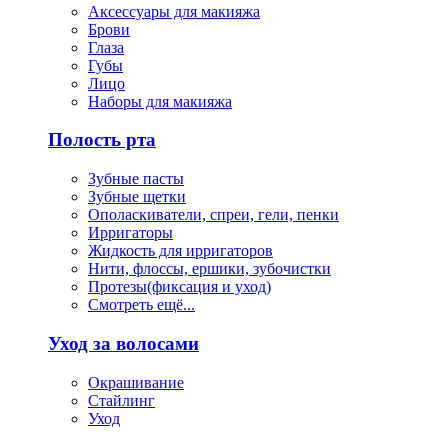
Аксессуары для макияжа
Брови
Глаза
Губы
Лицо
Наборы для макияжа
Полость рта
Зубные пасты
Зубные щетки
Ополаскиватели, спреи, гели, пенки
Ирригаторы
Жидкость для ирригаторов
Нити, флоссы, ершики, зубочистки
Протезы(фиксация и уход)
Смотреть ещё...
Уход за волосами
Окрашивание
Стайлинг
Уход