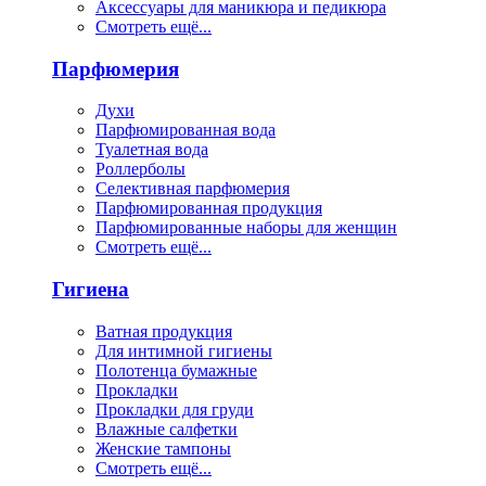
Аксессуары для маникюра и педикюра
Смотреть ещё...
Парфюмерия
Духи
Парфюмированная вода
Туалетная вода
Роллерболы
Селективная парфюмерия
Парфюмированная продукция
Парфюмированные наборы для женщин
Смотреть ещё...
Гигиена
Ватная продукция
Для интимной гигиены
Полотенца бумажные
Прокладки
Прокладки для груди
Влажные салфетки
Женские тампоны
Смотреть ещё...