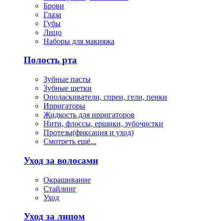
Брови
Глаза
Губы
Лицо
Наборы для макияжа
Полость рта
Зубные пасты
Зубные щетки
Ополаскиватели, спреи, гели, пенки
Ирригаторы
Жидкость для ирригаторов
Нити, флоссы, ершики, зубочистки
Протезы(фиксация и уход)
Смотреть ещё...
Уход за волосами
Окрашивание
Стайлинг
Уход
Уход за лицом