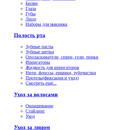
Брови
Глаза
Губы
Лицо
Наборы для макияжа
Полость рта
Зубные пасты
Зубные щетки
Ополаскиватели, спреи, гели, пенки
Ирригаторы
Жидкость для ирригаторов
Нити, флоссы, ершики, зубочистки
Протезы(фиксация и уход)
Смотреть ещё...
Уход за волосами
Окрашивание
Стайлинг
Уход
Уход за лицом