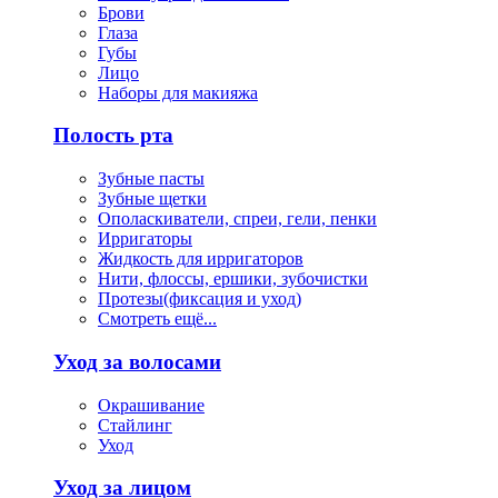
Брови
Глаза
Губы
Лицо
Наборы для макияжа
Полость рта
Зубные пасты
Зубные щетки
Ополаскиватели, спреи, гели, пенки
Ирригаторы
Жидкость для ирригаторов
Нити, флоссы, ершики, зубочистки
Протезы(фиксация и уход)
Смотреть ещё...
Уход за волосами
Окрашивание
Стайлинг
Уход
Уход за лицом