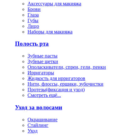
Аксессуары для макияжа
Брови
Глаза
Губы
Лицо
Наборы для макияжа
Полость рта
Зубные пасты
Зубные щетки
Ополаскиватели, спреи, гели, пенки
Ирригаторы
Жидкость для ирригаторов
Нити, флоссы, ершики, зубочистки
Протезы(фиксация и уход)
Смотреть ещё...
Уход за волосами
Окрашивание
Стайлинг
Уход