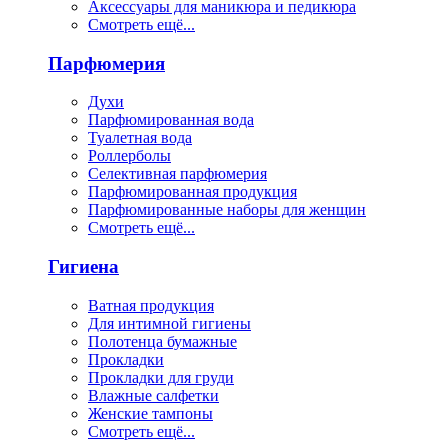
Аксессуары для маникюра и педикюра
Смотреть ещё...
Парфюмерия
Духи
Парфюмированная вода
Туалетная вода
Роллерболы
Селективная парфюмерия
Парфюмированная продукция
Парфюмированные наборы для женщин
Смотреть ещё...
Гигиена
Ватная продукция
Для интимной гигиены
Полотенца бумажные
Прокладки
Прокладки для груди
Влажные салфетки
Женские тампоны
Смотреть ещё...