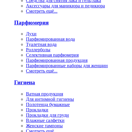
Средства для снятия лака и гель-лака
Аксессуары для маникюра и педикюра
Смотреть ещё...
Парфюмерия
Духи
Парфюмированная вода
Туалетная вода
Роллерболы
Селективная парфюмерия
Парфюмированная продукция
Парфюмированные наборы для женщин
Смотреть ещё...
Гигиена
Ватная продукция
Для интимной гигиены
Полотенца бумажные
Прокладки
Прокладки для груди
Влажные салфетки
Женские тампоны
Смотреть ещё...