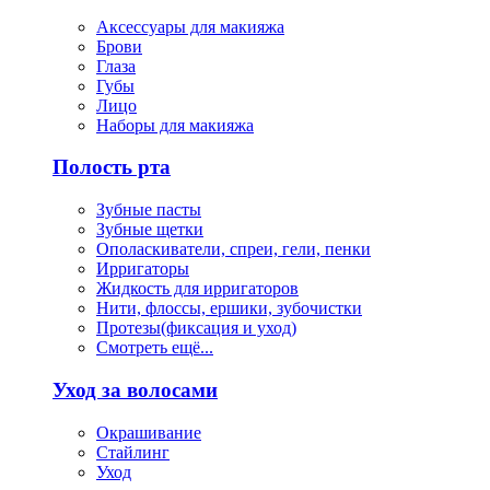
Аксессуары для макияжа
Брови
Глаза
Губы
Лицо
Наборы для макияжа
Полость рта
Зубные пасты
Зубные щетки
Ополаскиватели, спреи, гели, пенки
Ирригаторы
Жидкость для ирригаторов
Нити, флоссы, ершики, зубочистки
Протезы(фиксация и уход)
Смотреть ещё...
Уход за волосами
Окрашивание
Стайлинг
Уход