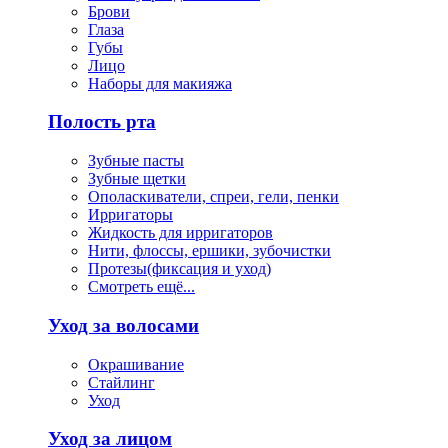
Брови
Глаза
Губы
Лицо
Наборы для макияжа
Полость рта
Зубные пасты
Зубные щетки
Ополаскиватели, спреи, гели, пенки
Ирригаторы
Жидкость для ирригаторов
Нити, флоссы, ершики, зубочистки
Протезы(фиксация и уход)
Смотреть ещё...
Уход за волосами
Окрашивание
Стайлинг
Уход
Уход за лицом