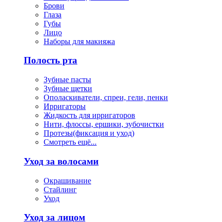
Брови
Глаза
Губы
Лицо
Наборы для макияжа
Полость рта
Зубные пасты
Зубные щетки
Ополаскиватели, спреи, гели, пенки
Ирригаторы
Жидкость для ирригаторов
Нити, флоссы, ершики, зубочистки
Протезы(фиксация и уход)
Смотреть ещё...
Уход за волосами
Окрашивание
Стайлинг
Уход
Уход за лицом