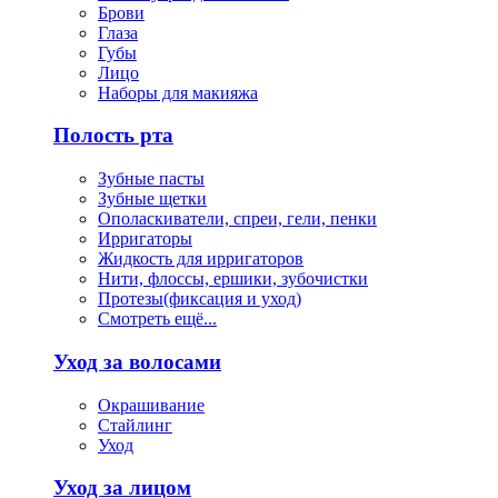
Брови
Глаза
Губы
Лицо
Наборы для макияжа
Полость рта
Зубные пасты
Зубные щетки
Ополаскиватели, спреи, гели, пенки
Ирригаторы
Жидкость для ирригаторов
Нити, флоссы, ершики, зубочистки
Протезы(фиксация и уход)
Смотреть ещё...
Уход за волосами
Окрашивание
Стайлинг
Уход
Уход за лицом