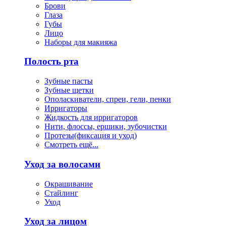
Брови
Глаза
Губы
Лицо
Наборы для макияжа
Полость рта
Зубные пасты
Зубные щетки
Ополаскиватели, спреи, гели, пенки
Ирригаторы
Жидкость для ирригаторов
Нити, флоссы, ершики, зубочистки
Протезы(фиксация и уход)
Смотреть ещё...
Уход за волосами
Окрашивание
Стайлинг
Уход
Уход за лицом