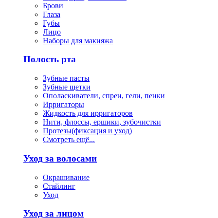
Брови
Глаза
Губы
Лицо
Наборы для макияжа
Полость рта
Зубные пасты
Зубные щетки
Ополаскиватели, спреи, гели, пенки
Ирригаторы
Жидкость для ирригаторов
Нити, флоссы, ершики, зубочистки
Протезы(фиксация и уход)
Смотреть ещё...
Уход за волосами
Окрашивание
Стайлинг
Уход
Уход за лицом