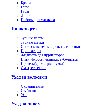
Брови
Глаза
Губы
Лицо
Наборы для макияжа
Полость рта
Зубные пасты
Зубные щетки
Ополаскиватели, спреи, гели, пенки
Ирригаторы
Жидкость для ирригаторов
Нити, флоссы, ершики, зубочистки
Протезы(фиксация и уход)
Смотреть ещё...
Уход за волосами
Окрашивание
Стайлинг
Уход
Уход за лицом