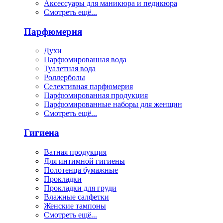
Аксессуары для маникюра и педикюра
Смотреть ещё...
Парфюмерия
Духи
Парфюмированная вода
Туалетная вода
Роллерболы
Селективная парфюмерия
Парфюмированная продукция
Парфюмированные наборы для женщин
Смотреть ещё...
Гигиена
Ватная продукция
Для интимной гигиены
Полотенца бумажные
Прокладки
Прокладки для груди
Влажные салфетки
Женские тампоны
Смотреть ещё...