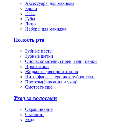
Аксессуары для макияжа
Брови
Глаза
Губы
Лицо
Наборы для макияжа
Полость рта
Зубные пасты
Зубные щетки
Ополаскиватели, спреи, гели, пенки
Ирригаторы
Жидкость для ирригаторов
Нити, флоссы, ершики, зубочистки
Протезы(фиксация и уход)
Смотреть ещё...
Уход за волосами
Окрашивание
Стайлинг
Уход