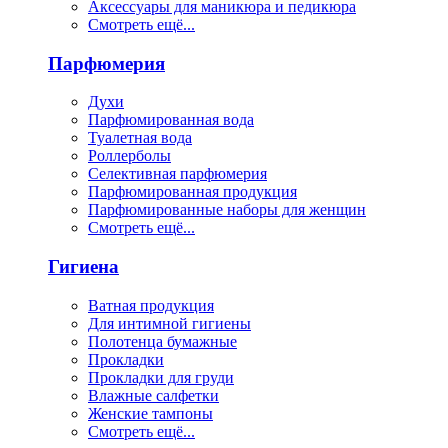
Аксессуары для маникюра и педикюра
Смотреть ещё...
Парфюмерия
Духи
Парфюмированная вода
Туалетная вода
Роллерболы
Селективная парфюмерия
Парфюмированная продукция
Парфюмированные наборы для женщин
Смотреть ещё...
Гигиена
Ватная продукция
Для интимной гигиены
Полотенца бумажные
Прокладки
Прокладки для груди
Влажные салфетки
Женские тампоны
Смотреть ещё...