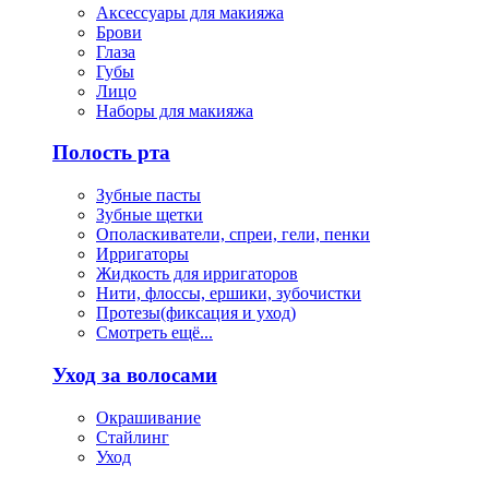
Аксессуары для макияжа
Брови
Глаза
Губы
Лицо
Наборы для макияжа
Полость рта
Зубные пасты
Зубные щетки
Ополаскиватели, спреи, гели, пенки
Ирригаторы
Жидкость для ирригаторов
Нити, флоссы, ершики, зубочистки
Протезы(фиксация и уход)
Смотреть ещё...
Уход за волосами
Окрашивание
Стайлинг
Уход